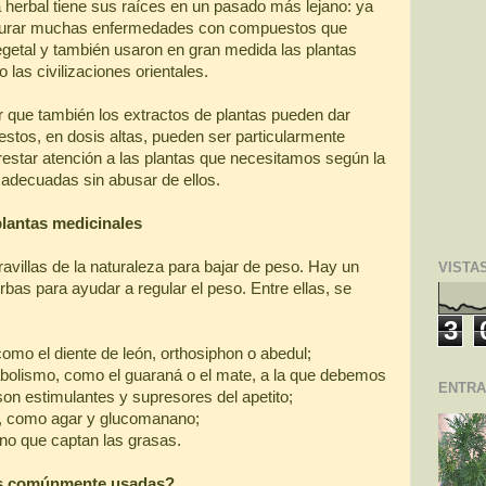
 herbal tiene sus raíces en un pasado más lejano: ya
al curar muchas enfermedades con compuestos que
egetal y también usaron en gran medida las plantas
las civilizaciones orientales.
 que también los extractos de plantas pueden dar
estos, en dosis altas, pueden ser particularmente
restar atención a las plantas que necesitamos según la
 adecuadas sin abusar de ellos.
plantas medicinales
illas de la naturaleza para bajar de peso. Hay un
VISTA
rbas para ayudar a regular el peso. Entre ellas, se
3
omo el diente de león, orthosiphon o abedul;
bolismo, como el guaraná o el mate, a la que debemos
ENTRA
son estimulantes y supresores del apetito;
s, como agar y glucomanano;
no que captan las grasas.
ás comúnmente usadas?