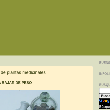
BUENS
 de plantas medicinales
INFOL
A BAJAR DE PESO
BÚSQU
Búsque