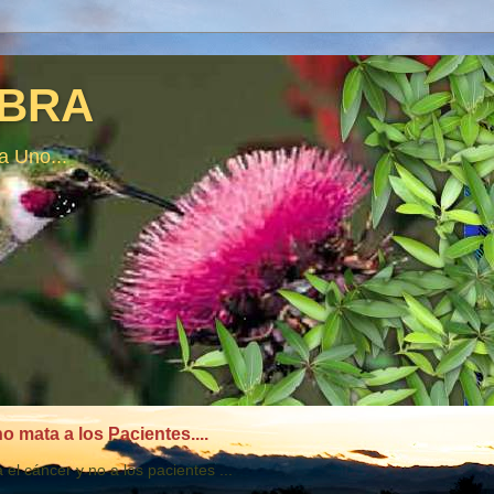
BRA
a Uno...
 mata a los Pacientes....
el cáncer y no a los pacientes ...