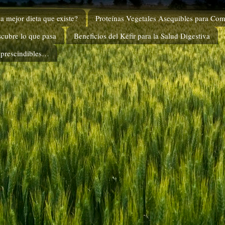
a mejor dieta que existe?
Proteínas Vegetales Asequibles para Com
scubre lo que pasa
Beneficios del Kéfir para la Salud Digestiva
mprescindibles…