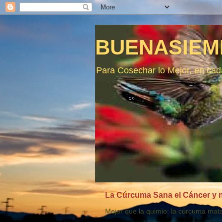
BUENASIEM
Para Cosechar lo Mejor, en cad
La Cúrcuma Sana el Cáncer y no
Mejor que la quimio: la cúrcuma mata 