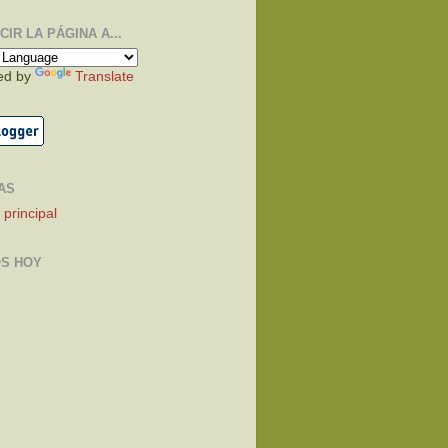
IR LA PÁGINA A...
ed by
Translate
AS
 principal
S HOY