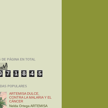
S DE PÁGINA EN TOTAL
0
7
1
8
4
5
DAS POPULARES
ARTEMISA DULCE,
CONTRA LA MALARIA Y EL
CÁNCER
Nelda Ortega ARTEMISA