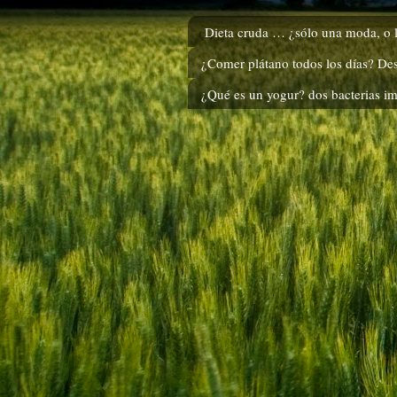
Dieta cruda … ¿sólo una moda, o l
¿Comer plátano todos los días? De
¿Qué es un yogur? dos bacterias i