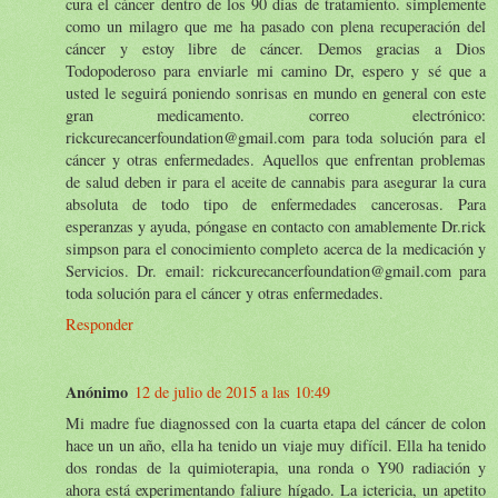
cura el cáncer dentro de los 90 días de tratamiento. simplemente
como un milagro que me ha pasado con plena recuperación del
cáncer y estoy libre de cáncer. Demos gracias a Dios
Todopoderoso para enviarle mi camino Dr, espero y sé que a
usted le seguirá poniendo sonrisas en mundo en general con este
gran medicamento. correo electrónico:
rickcurecancerfoundation@gmail.com para toda solución para el
cáncer y otras enfermedades. Aquellos que enfrentan problemas
de salud deben ir para el aceite de cannabis para asegurar la cura
absoluta de todo tipo de enfermedades cancerosas. Para
esperanzas y ayuda, póngase en contacto con amablemente Dr.rick
simpson para el conocimiento completo acerca de la medicación y
Servicios. Dr. email: rickcurecancerfoundation@gmail.com para
toda solución para el cáncer y otras enfermedades.
Responder
Anónimo
12 de julio de 2015 a las 10:49
Mi madre fue diagnossed con la cuarta etapa del cáncer de colon
hace un un año, ella ha tenido un viaje muy difícil. Ella ha tenido
dos rondas de la quimioterapia, una ronda o Y90 radiación y
ahora está experimentando faliure hígado. La ictericia, un apetito