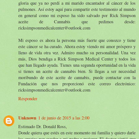
gloria que ya no perdí a mi marido encantador al cáncer de los
pulmones. Así estoy aquí para compartir este testimonio al mundo
en general como mi esposo ha sido salvado por Rick Simpson
aceite de Cannabis que pedimos desde:
ricksimpsonmedicalcenter@outlook.com
Mi esposo es ahora la persona más fuerte que conozco y tiene
este cáncer se ha curado. Ahora estoy viendo mi amor próspero y
lleno de vida otra vez. Admiro mucho su personalidad. Una vez
más, Dios bendiga a Rick Simpson Medical Center y todos los
que han llegado ayuda. Tienes una segunda oportunidad en la vida
si tienes un aceite de cannabis bien. Si llegas a ser necesidad
moribundo de este aceite de cannabis, puede contactar con la
Fundación que nos proporcionó este correo electrónico:
ricksimpsonmedicalcenter@outlook.com
Responder
Unknown
1 de junio de 2015 a las 2:00
Estimado Dr. Donald Ross,
Donde quiera que estés en este momento mi familia y quiero darle
las gracias por ayudar a mi padre a mejorar. El doctor sintió que