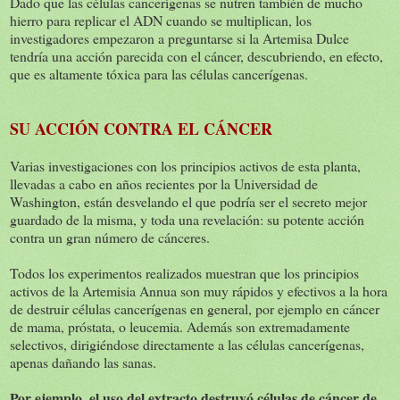
Dado que las células cancerígenas se nutren también de mucho
hierro para replicar el ADN cuando se multiplican, los
investigadores empezaron a preguntarse si la Artemisa Dulce
tendría una acción parecida con el cáncer, descubriendo, en efecto,
que es altamente tóxica para las células cancerígenas.
SU ACCIÓN CONTRA EL CÁNCER
Varias investigaciones con los principios activos de esta planta,
llevadas a cabo en años recientes por la Universidad de
Washington, están desvelando el que podría ser el secreto mejor
guardado de la misma, y toda una revelación: su potente acción
contra un gran número de cánceres.
Todos los experimentos realizados muestran que los principios
activos de la Artemisia Annua son muy rápidos y efectivos a la hora
de destruir células cancerígenas en general, por ejemplo en cáncer
de mama, próstata, o leucemia. Además son extremadamente
selectivos, dirigiéndose directamente a las células cancerígenas,
apenas dañando las sanas.
Por ejemplo, el uso del extracto destruyó células de cáncer de