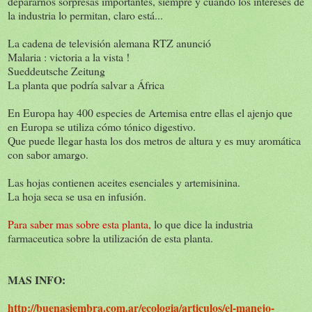
depararnos sorpresas importantes, siempre y cuando los intereses de
la industria lo permitan, claro está...
La cadena de televisión alemana RTZ anunció
Malaria : victoria a la vista !
Sueddeutsche Zeitung
La planta que podría salvar a África
En Europa hay 400 especies de Artemisa entre ellas el ajenjo que
en Europa se utiliza cómo tónico digestivo.
Que puede llegar hasta los dos metros de altura y es muy aromática
con sabor amargo.
Las hojas contienen aceites esenciales y artemisinina.
La hoja seca se usa en infusión.
Para saber mas sobre esta planta
,
lo que dice la industria
farmaceutica sobre la utilización de esta planta.
MAS INFO:
http://buenasiembra.com.ar/ecologia/articulos/el-manejo-