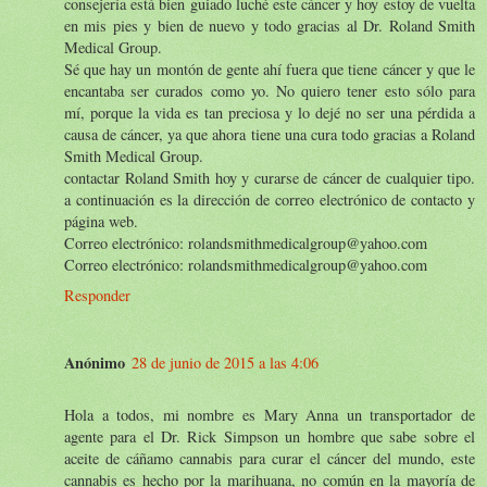
consejería está bien guiado luché este cáncer y hoy estoy de vuelta
en mis pies y bien de nuevo y todo gracias al Dr. Roland Smith
Medical Group.
Sé que hay un montón de gente ahí fuera que tiene cáncer y que le
encantaba ser curados como yo. No quiero tener esto sólo para
mí, porque la vida es tan preciosa y lo dejé no ser una pérdida a
causa de cáncer, ya que ahora tiene una cura todo gracias a Roland
Smith Medical Group.
contactar Roland Smith hoy y curarse de cáncer de cualquier tipo.
a continuación es la dirección de correo electrónico de contacto y
página web.
Correo electrónico: rolandsmithmedicalgroup@yahoo.com
Correo electrónico: rolandsmithmedicalgroup@yahoo.com
Responder
Anónimo
28 de junio de 2015 a las 4:06
Hola a todos, mi nombre es Mary Anna un transportador de
agente para el Dr. Rick Simpson un hombre que sabe sobre el
aceite de cáñamo cannabis para curar el cáncer del mundo, este
cannabis es hecho por la marihuana, no común en la mayoría de