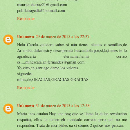
mauricioherraz21@gmail.com
polillatragedia@hotmail.com
Responder
Unknown
29 de marzo de 2015 a las 22:37
Hola Carola..quisiera saber si aún tienes plantas o semillas,de
Artemisa dulce.estoy desesperada buscandola,por,si,la,tienes te lo
agradecería eternamente,mi correo
es....minescatalan.fernandez@gmail.com
Yo,vivo,en,santiago,dame,los,valores
si,puedes.
miles,de,GRACIAS,GRACIAS,GRACIAS
Responder
Unknown
31 de marzo de 2015 a las 12:58
Maria ines catalan.Hay una ong que se llama la dulce revolucion
(españa), ellos la tienen eh mandado correos pero aun no me
responden. Trata de escribirles ua si somos 2 quizas nos pescan.