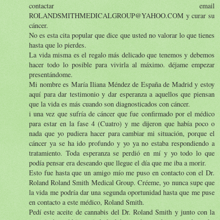
contactar email
ROLANDSMITHMEDICALGROUP@YAHOO.COM y curar su
cáncer.
No es esta cita popular que dice que usted no valorar lo que tienes
hasta que lo pierdes.
La vida misma es el regalo más delicado que tenemos y debemos
hacer todo lo posible para vivirla al máximo. déjame empezar
presentándome.
Mi nombre es María Iliana Méndez de España de Madrid y estoy
aquí para dar testimonio y dar esperanza a aquellos que piensan
que la vida es más cuando son diagnosticados con cáncer.
i una vez que sufría de cáncer que fue confirmado por el médico
para estar en la fase 4 (Cuatro) y me dijeron que había poco o
nada que yo pudiera hacer para cambiar mi situación, porque el
cáncer ya se ha ido profundo y yo ya no estaba respondiendo a
tratamiento. Toda esperanza se perdió en mí y yo todo lo que
podía pensar era deseando que llegue el día que me iba a morir.
Esto fue hasta que un amigo mío me puso en contacto con el Dr.
Roland Roland Smith Medical Group. Créeme, yo nunca supe que
la vida me podría dar una segunda oportunidad hasta que me puse
en contacto a este médico, Roland Smith.
Pedí este aceite de cannabis del Dr. Roland Smith y junto con la