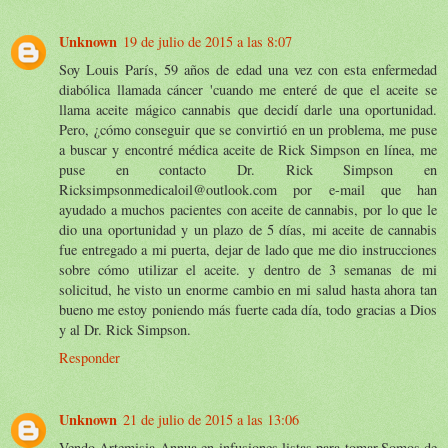
Unknown
19 de julio de 2015 a las 8:07
Soy Louis París, 59 años de edad una vez con esta enfermedad
diabólica llamada cáncer 'cuando me enteré de que el aceite se
llama aceite mágico cannabis que decidí darle una oportunidad.
Pero, ¿cómo conseguir que se convirtió en un problema, me puse
a buscar y encontré médica aceite de Rick Simpson en línea, me
puse en contacto Dr. Rick Simpson en
Ricksimpsonmedicaloil@outlook.com por e-mail que han
ayudado a muchos pacientes con aceite de cannabis, por lo que le
dio una oportunidad y un plazo de 5 días, mi aceite de cannabis
fue entregado a mi puerta, dejar de lado que me dio instrucciones
sobre cómo utilizar el aceite. y dentro de 3 semanas de mi
solicitud, he visto un enorme cambio en mi salud hasta ahora tan
bueno me estoy poniendo más fuerte cada día, todo gracias a Dios
y al Dr. Rick Simpson.
Responder
Unknown
21 de julio de 2015 a las 13:06
Vendo Artemisia Annua en infusiones listas para tomar.Somos de