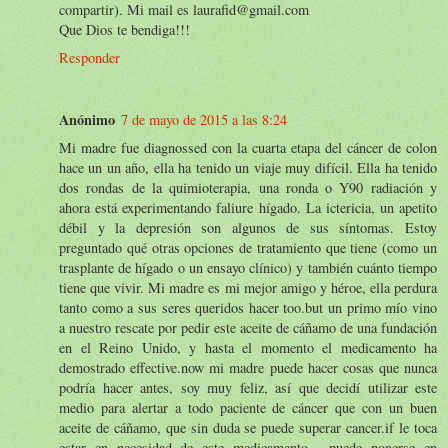
compartir). Mi mail es laurafid@gmail.com
Que Dios te bendiga!!!
Responder
Anónimo
7 de mayo de 2015 a las 8:24
Mi madre fue diagnossed con la cuarta etapa del cáncer de colon
hace un un año, ella ha tenido un viaje muy difícil. Ella ha tenido
dos rondas de la quimioterapia, una ronda o Y90 radiación y
ahora está experimentando faliure hígado. La ictericia, un apetito
débil y la depresión son algunos de sus síntomas. Estoy
preguntado qué otras opciones de tratamiento que tiene (como un
trasplante de hígado o un ensayo clínico) y también cuánto tiempo
tiene que vivir. Mi madre es mi mejor amigo y héroe, ella perdura
tanto como a sus seres queridos hacer too.but un primo mío vino
a nuestro rescate por pedir este aceite de cáñamo de una fundación
en el Reino Unido, y hasta el momento el medicamento ha
demostrado effective.now mi madre puede hacer cosas que nunca
podría hacer antes, soy muy feliz, así que decidí utilizar este
medio para alertar a todo paciente de cáncer que con un buen
aceite de cáñamo, que sin duda se puede superar cancer.if le toca
estar en necesidad de este medicamento , puede ponerse en